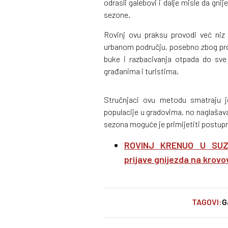
odrasli galebovi i dalje misle da gni
sezone.
Rovinj ovu praksu provodi već niz
urbanom području, posebno zbog pro
buke i razbacivanja otpada do sve
građanima i turistima.
Stručnjaci ovu metodu smatraju j
populacije u gradovima, no naglašava
sezona moguće je primijetiti postup
ROVINJ KRENUO U SUZB
prijave gnijezda na krov
TAGOVI:
G