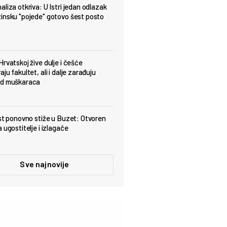
aliza otkriva: U Istri jedan odlazak
insku "pojede" gotovo šest posto
Hrvatskoj žive dulje i češće
ju fakultet, ali i dalje zarađuju
od muškaraca
est ponovno stiže u Buzet: Otvoren
 ugostitelje i izlagače
Sve najnovije