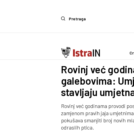
Pretraga
Cr
IstraIn
Rovinj već godin
galebovima: Umje
stavljaju umjetna
Rovinj već godinama provodi pos
zamjenom pravih jaja umjetnima,
pokušava smanjiti broj novih m
odraslih ptica.