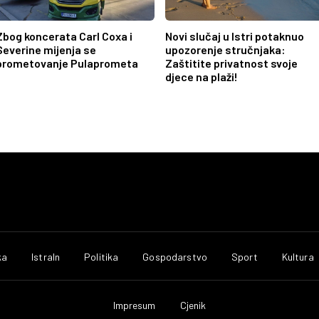
Zbog koncerata Carl Coxa i
Novi slučaj u Istri potaknuo
Severine mijenja se
upozorenje stručnjaka:
prometovanje Pulaprometa
Zaštitite privatnost svoje
djece na plaži!
ka
IstraIn
Politika
Gospodarstvo
Sport
Kultura
Impresum
Cjenik