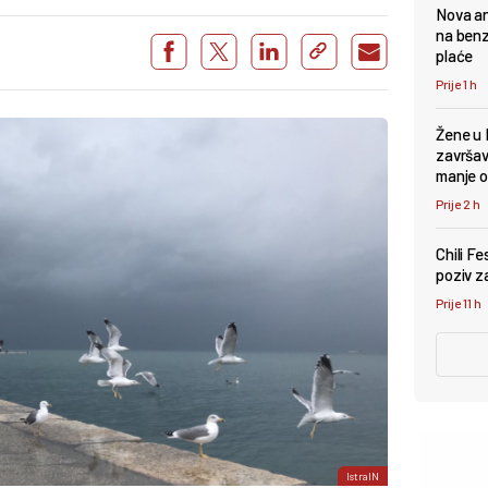
Nova an
na benz
plaće
Prije 1 h
Žene u 
završava
manje 
Prije 2 h
Chili F
poziv za
Prije 11 h
IstraIN