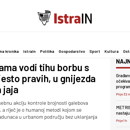
na kronika
IstraIn
Politika
Gospodarstvo
Sport
Kultura
Ost
NAJN
ama vodi tihu borbu s
sto pravih, u gnijezda
Građans
očekivan
 jaja
progra
Prije 32 
ebnu akciju kontrole brojnosti galebova
METRIS 
 a riječ je o humanoj metodi kojom se
nastaju 
ladunaca u urbanom području bez uklanjanja
Prije 1 h