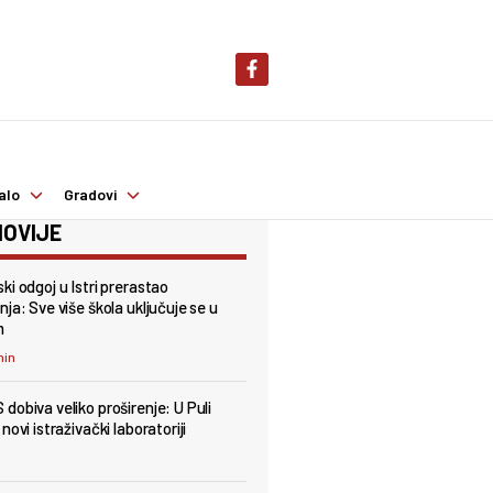
alo
Gradovi
OVIJE
ki odgoj u Istri prerastao
ja: Sve više škola uključuje se u
m
min
dobiva veliko proširenje: U Puli
novi istraživački laboratoriji