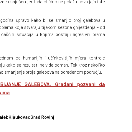
jezde uspješno jer tada obično ne polažu nova jaja iste
 godina upravo kako bi se smanjio broj galebova u
blema koje stvaraju tijekom sezone gniježđenja – od
 češćih situacija u kojima postaju agresivni prema
ednom od humanijih i učinkovitijih mjera kontrole
ju kako se rezultati ne vide odmah. Tek kroz nekoliko
no smanjenje broja galebova na određenom području.
IJANJE GALEBOVA: Građani pozvani da
ovima
aleb
Klaukovac
Grad Rovinj