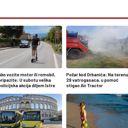
Ako vozite motor ili romobil,
Požar kod Orbanića: Na teren
pripazite: U subotu velika
29 vatrogasaca, u pomoć
policijska akcija diljem Istre
stigao Air Tractor