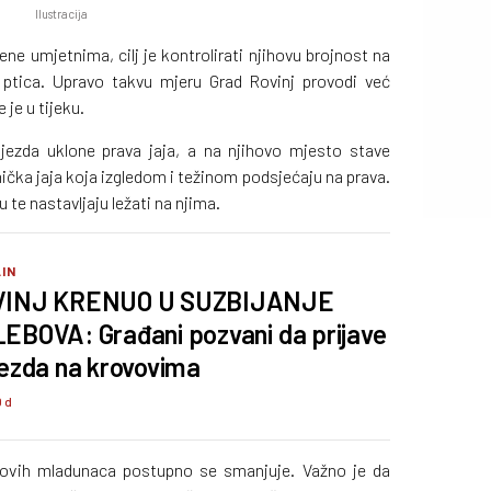
Ilustracija
ne umjetnima, cilj je kontrolirati njihovu brojnost na
 ptica. Upravo takvu mjeru Grad Rovinj provodi već
 je u tijeku.
jezda uklone prava jaja, a na njihovo mjesto stave
ička jaja koja izgledom i težinom podsjećaju na prava.
 te nastavljaju ležati na njima.
IN
VINJ KRENUO U SUZBIJANJE
EBOVA: Građani pozvani da prijave
jezda na krovovima
0 d
 novih mladunaca postupno se smanjuje. Važno je da