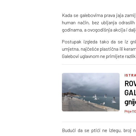
Kada se galebovima prava jaja zamije
human način, bez ubijanja odraslih
godinama, a ovogodišnja akcija i dalje
Postupak izgleda tako da se iz gni
umjetna, najčešće plastična ili keram
Galebovi uglavnom ne primijete razliku
ISTRA
RO
GAL
gni
Prije 11
Budući da se ptići ne izlegu, broj