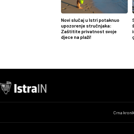
Novi slučaj u Istri potaknuo
upozorenje stručnjaka:
Zaštitite privatnost svoje
djece na plaži!
Crna kroni