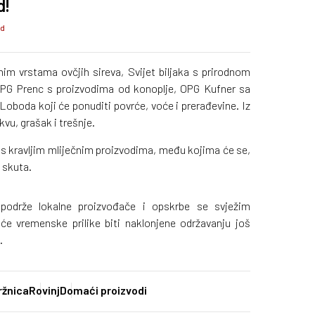
d!
 d
nim vrstama ovčjih sireva, Svijet biljaka s prirodnom
PG Prenc s proizvodima od konoplje, OPG Kufner sa
boda koji će ponuditi povrće, voće i prerađevine. Iz
vu, grašak i trešnje.
l s kravljim mliječnim proizvodima, među kojima će se,
i skuta.
 podrže lokalne proizvođače i opskrbe se svježim
e vremenske prilike biti naklonjene održavanju još
.
ržnica
Rovinj
Domaći proizvodi