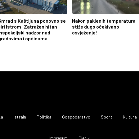
Smrad s Kaštijuna ponovno se
Nakon paklenih temperatura
širi Istrom: Zatražen hitan
stiže dugo očekivano
inspekcijski nadzor nad
osvježenje!
gradovima i općinama
ka
IstraIn
Politika
Gospodarstvo
Sport
Kultura
Impresum
Cjenik