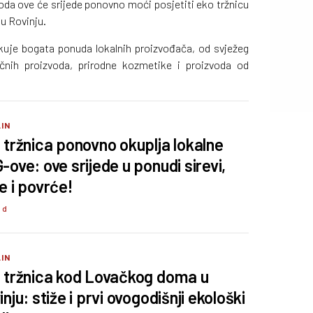
voda ove će srijede ponovno moći posjetiti eko tržnicu
u Rovinju.
ekuje bogata ponuda lokalnih proizvođača, od svježeg
čnih proizvoda, prirodne kozmetike i proizvoda od
IN
 tržnica ponovno okuplja lokalne
-ove: ove srijede u ponudi sirevi,
e i povrće!
3 d
IN
 tržnica kod Lovačkog doma u
nju: stiže i prvi ovogodišnji ekološki