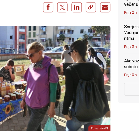
večer u
Prije 2 h
Sve je 
Vodnjan 
ritmu
Prije 3 h
Ako vozi
subotu v
Prije 3 h
Foto: IstraIN