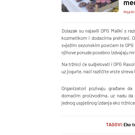
me
Prije 51
Dolazak su najavili OPG Maliki s raz
kozmetikom i dodacima prehrani, O
svježim sezonskim povrćem te OPG Lo
njihove ponude posebno izdvajaju mrk
Na tržnici će sudjelovati i OPG Raso
uz jogurte, naći različite vrste sireva 
Organizatori pozivaju građane da
domaćim proizvodima, uz nadu da ć
jednog uspješnog izdanja eko tržnice
TAGOVI:
Eko t