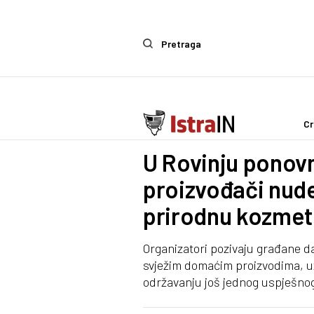
Pretraga
Cr
IstraIn
U Rovinju ponovn
proizvođači nude
prirodnu kozmet
Organizatori pozivaju građane d
svježim domaćim proizvodima, uz
održavanju još jednog uspješnog