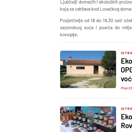
Ljubitelji domaćih i ekoloških proiz
koja se održava kod Lovačkog doma 
Posjetitelje od 18 do 19.30 sati oč
sezonskog voća i povrća do mlije
konoplje.
ISTRA
Eko
OPG
voć
Prije 2
ISTRA
Eko
Rovi