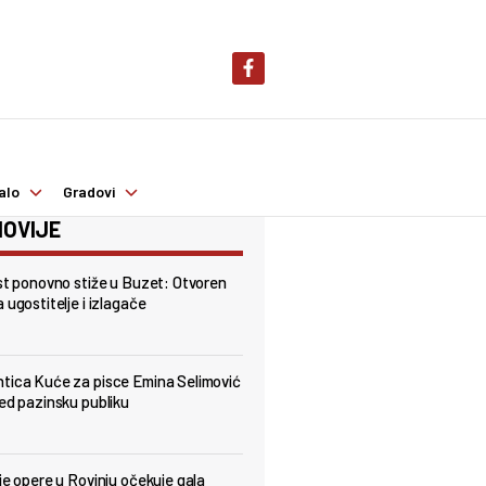
alo
Gradovi
OVIJE
est ponovno stiže u Buzet: Otvoren
 ugostitelje i izlagače
tica Kuće za pisce Emina Selimović
red pazinsku publiku
lje opere u Rovinju očekuje gala