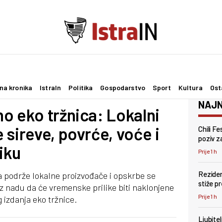
na kronika
IstraIn
Politika
Gospodarstvo
Sport
Kultura
Ost
NAJN
o eko tržnica: Lokalni
 sireve, povrće, voće i
Chili F
poziv za
iku
Prije 1 h
Reziden
a podrže lokalne proizvođače i opskrbe se
stiže p
 nadu da će vremenske prilike biti naklonjene
Prije 1 h
 izdanja eko tržnice.
Ljubite