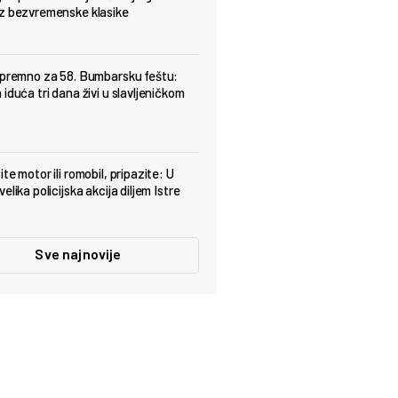
z bezvremenske klasike
spremno za 58. Bumbarsku feštu:
iduća tri dana živi u slavljeničkom
te motor ili romobil, pripazite: U
elika policijska akcija diljem Istre
Sve najnovije