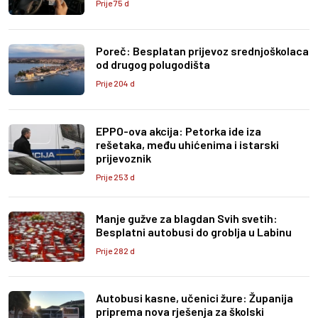
Prije 75 d
Poreč: Besplatan prijevoz srednjoškolaca
od drugog polugodišta
Prije 204 d
EPPO-ova akcija: Petorka ide iza
rešetaka, među uhićenima i istarski
prijevoznik
Prije 253 d
Manje gužve za blagdan Svih svetih:
Besplatni autobusi do groblja u Labinu
Prije 282 d
Autobusi kasne, učenici žure: Županija
priprema nova rješenja za školski