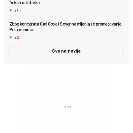
čekati od utorka
Prije 1 h
Zbog koncerata Carl Coxa i Severine mijenja se prometovanje
Pulaprometa
Prije 2 h
Sve najnovije