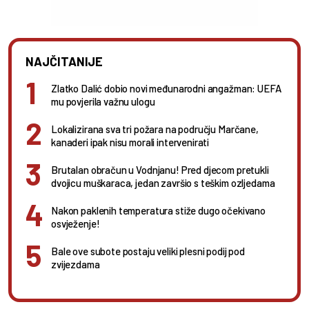
NAJČITANIJE
Zlatko Dalić dobio novi međunarodni angažman: UEFA
mu povjerila važnu ulogu
Lokalizirana sva tri požara na području Marčane,
kanaderi ipak nisu morali intervenirati
Brutalan obračun u Vodnjanu! Pred djecom pretukli
dvojicu muškaraca, jedan završio s teškim ozljedama
Nakon paklenih temperatura stiže dugo očekivano
osvježenje!
Bale ove subote postaju veliki plesni podij pod
zvijezdama