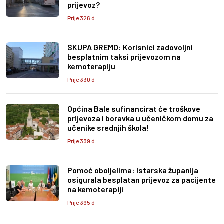
prijevoz?
Prije 326 d
SKUPA GREMO: Korisnici zadovoljni
besplatnim taksi prijevozom na
kemoterapiju
Prije 330 d
Općina Bale sufinancirat će troškove
prijevoza i boravka u učeničkom domu za
učenike srednjih škola!
Prije 339 d
Pomoć oboljelima: Istarska županija
osigurala besplatan prijevoz za pacijente
na kemoterapiji
Prije 395 d