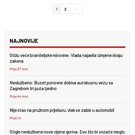
1
2
NAJNOVIJE
Stižu veće braniteljske mirovine: Vlada najavila izmjene dvaju
zakona
Prije 27 min
Neslužbeno: Buzet ponovno dobiva autobusnu vezu sa
Zagrebom tri puta tjedno
Prije 44 min
Nije stao na pružnom prijelazu, vlak se zabio u automobil
Prije 1 h
Stigle neslužbene nove cijene goriva: Evo što bi vozače moglo