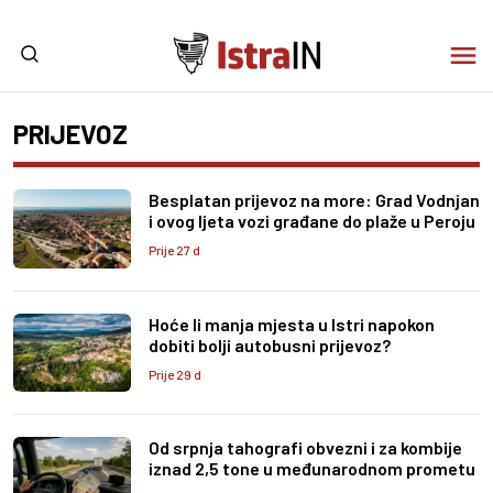
PRIJEVOZ
Besplatan prijevoz na more: Grad Vodnjan
i ovog ljeta vozi građane do plaže u Peroju
Prije 27 d
Hoće li manja mjesta u Istri napokon
dobiti bolji autobusni prijevoz?
Prije 29 d
Od srpnja tahografi obvezni i za kombije
iznad 2,5 tone u međunarodnom prometu