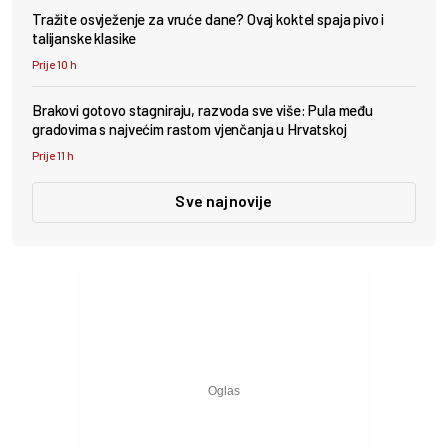
Tražite osvježenje za vruće dane? Ovaj koktel spaja pivo i
talijanske klasike
Prije 10 h
Brakovi gotovo stagniraju, razvoda sve više: Pula među
gradovima s najvećim rastom vjenčanja u Hrvatskoj
Prije 11 h
Sve najnovije