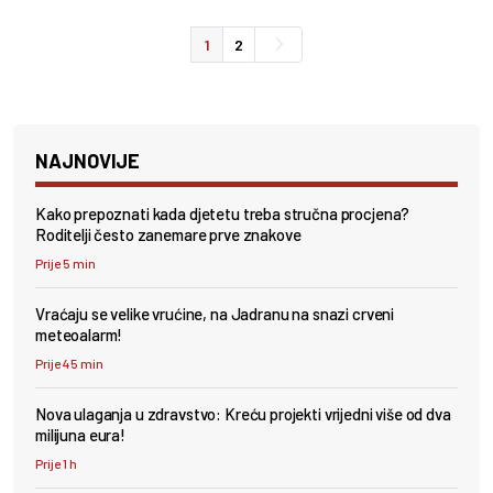
1
2
NAJNOVIJE
Kako prepoznati kada djetetu treba stručna procjena?
Roditelji često zanemare prve znakove
Prije 5 min
Vraćaju se velike vrućine, na Jadranu na snazi crveni
meteoalarm!
Prije 45 min
Nova ulaganja u zdravstvo: Kreću projekti vrijedni više od dva
milijuna eura!
Prije 1 h