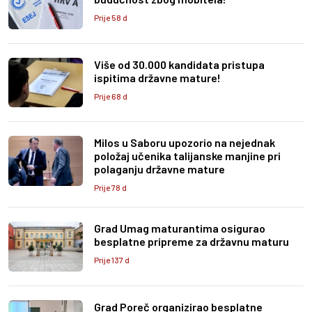
Prije 58 d
Više od 30.000 kandidata pristupa
ispitima državne mature!
Prije 68 d
Milos u Saboru upozorio na nejednak
položaj učenika talijanske manjine pri
polaganju državne mature
Prije 78 d
Grad Umag maturantima osigurao
besplatne pripreme za državnu maturu
Prije 137 d
Grad Poreč organizirao besplatne