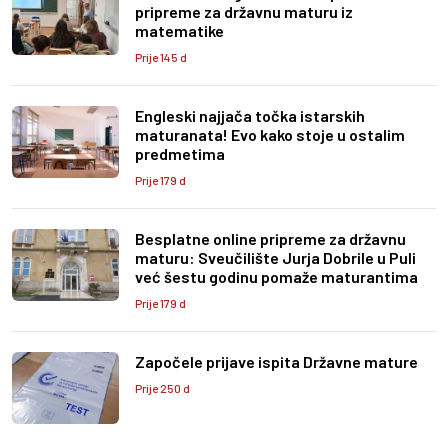
pripreme za državnu maturu iz
matematike
Prije 145 d
Engleski najjača točka istarskih
maturanata! Evo kako stoje u ostalim
predmetima
Prije 179 d
Besplatne online pripreme za državnu
maturu: Sveučilište Jurja Dobrile u Puli
već šestu godinu pomaže maturantima
Prije 179 d
Započele prijave ispita Državne mature
Prije 250 d