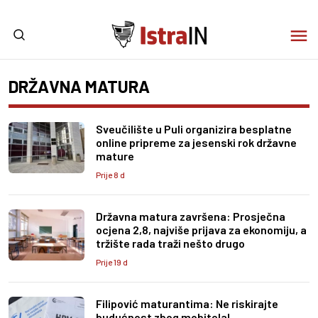
DRŽAVNA MATURA
Sveučilište u Puli organizira besplatne
online pripreme za jesenski rok državne
mature
Prije 8 d
Državna matura završena: Prosječna
ocjena 2,8, najviše prijava za ekonomiju, a
tržište rada traži nešto drugo
Prije 19 d
Filipović maturantima: Ne riskirajte
budućnost zbog mobitela!