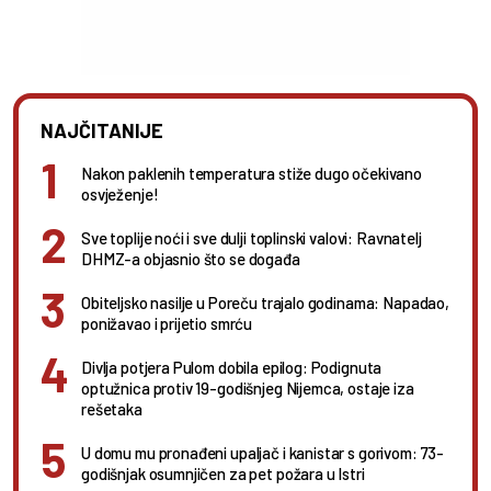
NAJČITANIJE
Nakon paklenih temperatura stiže dugo očekivano
osvježenje!
Sve toplije noći i sve dulji toplinski valovi: Ravnatelj
DHMZ-a objasnio što se događa
Obiteljsko nasilje u Poreču trajalo godinama: Napadao,
ponižavao i prijetio smrću
Divlja potjera Pulom dobila epilog: Podignuta
optužnica protiv 19-godišnjeg Nijemca, ostaje iza
rešetaka
U domu mu pronađeni upaljač i kanistar s gorivom: 73-
godišnjak osumnjičen za pet požara u Istri