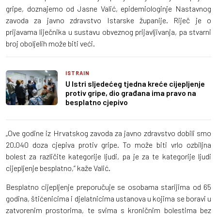
gripe, doznajemo od Jasne Valić, epidemiologinje Nastavnog
zavoda za javno zdravstvo Istarske županije. Riječ je o
prijavama liječnika u sustavu obveznog prijavljivanja, pa stvarni
broj oboljelih može biti veći.
ISTRAIN
U Istri sljedećeg tjedna kreće cijepljenje
protiv gripe, dio građana ima pravo na
besplatno cjepivo
„Ove godine iz Hrvatskog zavoda za javno zdravstvo dobili smo
20.040 doza cjepiva protiv gripe. To može biti vrlo ozbiljna
bolest za različite kategorije ljudi, pa je za te kategorije ljudi
cijepljenje besplatno,” kaže Valić.
Besplatno cijepljenje preporučuje se osobama starijima od 65
godina, štićenicima i djelatnicima ustanova u kojima se boravi u
zatvorenim prostorima, te svima s kroničnim bolestima bez