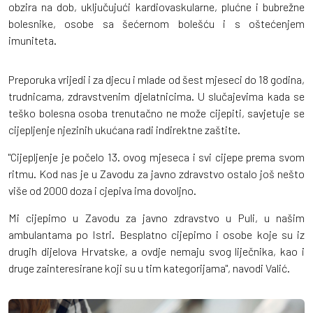
obzira na dob, uključujući kardiovaskularne, plućne i bubrežne
bolesnike, osobe sa šećernom bolešću i s oštećenjem
imuniteta.
Preporuka vrijedi i za djecu i mlade od šest mjeseci do 18 godina,
trudnicama, zdravstvenim djelatnicima. U slučajevima kada se
teško bolesna osoba trenutačno ne može cijepiti, savjetuje se
cijepljenje njezinih ukućana radi indirektne zaštite.
"Cijepljenje je počelo 13. ovog mjeseca i svi cijepe prema svom
ritmu. Kod nas je u Zavodu za javno zdravstvo ostalo još nešto
više od 2000 doza i cjepiva ima dovoljno.
Mi cijepimo u Zavodu za javno zdravstvo u Puli, u našim
ambulantama po Istri. Besplatno cijepimo i osobe koje su iz
drugih dijelova Hrvatske, a ovdje nemaju svog liječnika, kao i
druge zainteresirane koji su u tim kategorijama", navodi Valić.