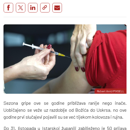
Robert Anić/PIXSELL
Sezona gripe ove se godine približava ranije nego inače.
Uobičajeno se veže uz razdoblje od Božića do Uskrsa, no ove
godine prvi slučajevi pojavili su se već tijekom kolovoza i rujna.
Do 31. listopada u Istarskoj županiji zabilježeno je 50 prijava