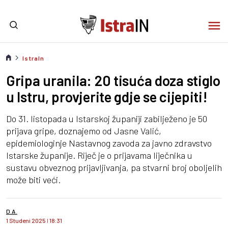
IstraIn
Gripa uranila: 20 tisuća doza stiglo
u Istru, provjerite gdje se cijepiti!
Do 31. listopada u Istarskoj županiji zabilježeno je 50
prijava gripe, doznajemo od Jasne Valić,
epidemiologinje Nastavnog zavoda za javno zdravstvo
Istarske županije. Riječ je o prijavama liječnika u
sustavu obveznog prijavljivanja, pa stvarni broj oboljelih
može biti veći.
D.A.
1 Studeni 2025
I
18:31