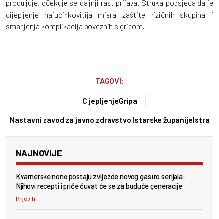
produljuje, očekuje se daljnji rast prijava. Struka podsjeća da je
cijepljenje najučinkovitija mjera zaštite rizičnih skupina i
smanjenja komplikacija poveznih s gripom.
TAGOVI:
Cijepljenje
Gripa
Nastavni zavod za javno zdravstvo Istarske županije
Istra
NAJNOVIJE
Kvarnerske none postaju zvijezde novog gastro serijala:
Njihovi recepti i priče čuvat će se za buduće generacije
Prije 7 h