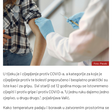
Foto: Pexels
U tijeku je i cijepljenje protiv COVID-a, a kategorije za koje je
cijepljenje protiv te bolesti preporučeno i besplatno praktički su
iste kao i za gripu. Svi stariji od 12 godina mogu se istovremeno
cijepiti i protiv gripe i protiv COVID-a. "U jednu ruku dajemo jedno
cjepivo, u drugu drugo.", pojašnjava Valić.
Kako temperature padaju i boravak u zatvorenim prostorima se