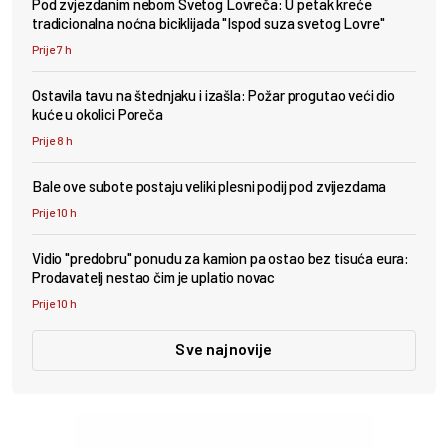
Pod zvjezdanim nebom Svetog Lovreča: U petak kreće
tradicionalna noćna biciklijada "Ispod suza svetog Lovre"
Prije 7 h
Ostavila tavu na štednjaku i izašla: Požar progutao veći dio
kuće u okolici Poreča
Prije 8 h
Bale ove subote postaju veliki plesni podij pod zvijezdama
Prije 10 h
Vidio "predobru" ponudu za kamion pa ostao bez tisuća eura:
Prodavatelj nestao čim je uplatio novac
Prije 10 h
Sve najnovije