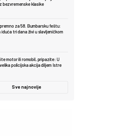
z bezvremenske klasike
spremno za 58. Bumbarsku feštu:
iduća tri dana živi u slavljeničkom
te motor ili romobil, pripazite: U
elika policijska akcija diljem Istre
Sve najnovije