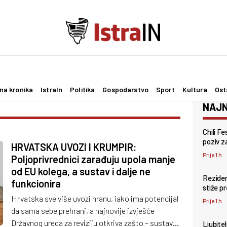
na kronika
IstraIn
Politika
Gospodarstvo
Sport
Kultura
Ost
NAJN
Chili F
poziv za
HRVATSKA UVOZI I KRUMPIR:
Prije 1 h
Poljoprivrednici zarađuju upola manje
od EU kolega, a sustav i dalje ne
Reziden
funkcionira
stiže p
Hrvatska sve više uvozi hranu, iako ima potencijal
Prije 1 h
da sama sebe prehrani, a najnovije izvješće
Državnog ureda za reviziju otkriva zašto – sustav
Ljubite