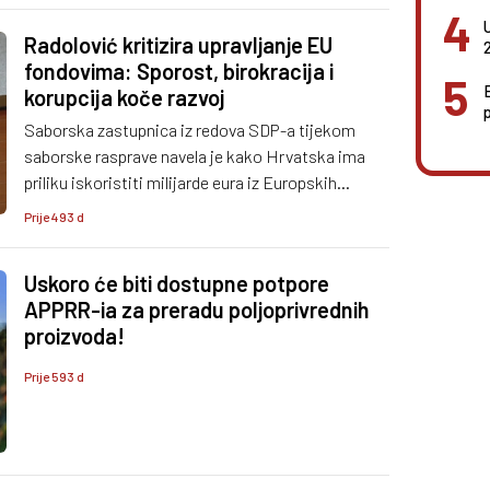
resursa i povećavanju kakvoća života ljudi.
Radolović kritizira upravljanje EU
fondovima: Sporost, birokracija i
korupcija koče razvoj
Saborska zastupnica iz redova SDP-a tijekom
saborske rasprave navela je kako Hrvatska ima
priliku iskoristiti milijarde eura iz Europskih
strukturnih i investicijskih fondova za razvoj
Prije 493 d
infrastrukture, gospodarstva, obrazovanja i
inovacija.
Uskoro će biti dostupne potpore
APPRR-ia za preradu poljoprivrednih
proizvoda!
Prije 593 d