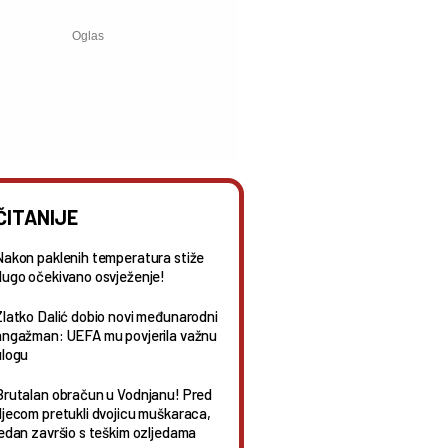
ČITANIJE
Nakon paklenih temperatura stiže
dugo očekivano osvježenje!
Zlatko Dalić dobio novi međunarodni
angažman: UEFA mu povjerila važnu
ulogu
Brutalan obračun u Vodnjanu! Pred
djecom pretukli dvojicu muškaraca,
jedan završio s teškim ozljedama