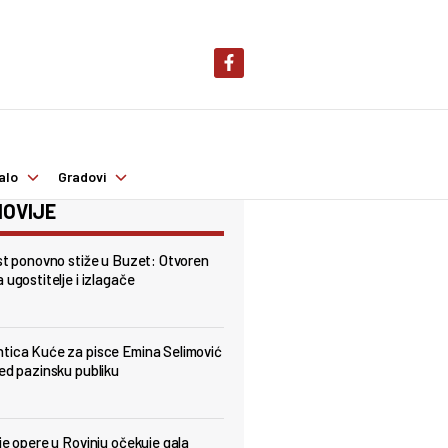
alo
Gradovi
OVIJE
est ponovno stiže u Buzet: Otvoren
 ugostitelje i izlagače
tica Kuće za pisce Emina Selimović
red pazinsku publiku
lje opere u Rovinju očekuje gala