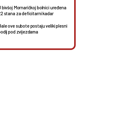
U bivšoj Mornaričkoj bolnici uređena
22 stana za deficitarni kadar
Bale ove subote postaju veliki plesni
podij pod zvijezdama