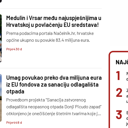
Medulin i Vrsar među najuspješnijima u
Hrvatskoj u povlačenju EU sredstava!
Prema podacima portala Načelnik.hr, hrvatske
općine ukupno su povukle 83,4 milijuna eura.
Prije 430 d
NAJ
Umag povukao preko dva milijuna eura
iz EU fondova za sanaciju odlagališta
otpada
Provedbom projekta “Sanacija zatvorenog
odlagališta neopasnog otpada Donji Picudo zapad“
otklonjeno je onečišćenje štetnim tvarima koje je
neminovno nastalo tijekom dugogodišnjeg rada
Prije 448 d
odlagališta, čime se pridonosi očuvanju prirodnih