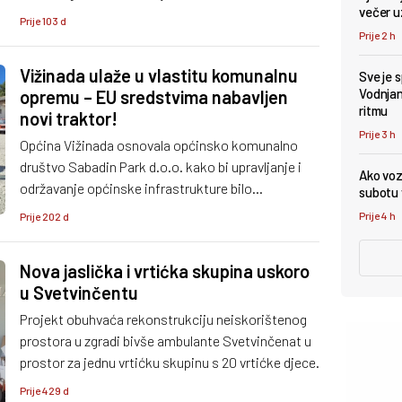
večer u
potpora ne funkcionira, proizvodnja stagnira, a
Prije 103 d
poljoprivrednici zarađuju daleko ispod europskog
Prije 2 h
prosjeka.
Vižinada ulaže u vlastitu komunalnu
Sve je 
Vodnjan 
opremu – EU sredstvima nabavljen
ritmu
novi traktor!
Prije 3 h
Općina Vižinada osnovala općinsko komunalno
društvo Sabadin Park d.o.o. kako bi upravljanje i
Ako vozi
održavanje općinske infrastrukture bilo
subotu v
učinkovitije, a upravo će se Sabadin Park koristiti
Prije 4 h
Prije 202 d
traktorom s malčerom vrijednim 76.125 eura s
PDV-om.
Nova jaslička i vrtićka skupina uskoro
u Svetvinčentu
Projekt obuhvaća rekonstrukciju neiskorištenog
prostora u zgradi bivše ambulante Svetvinčenat u
prostor za jednu vrtićku skupinu s 20 vrtićke djece.
Prije 429 d